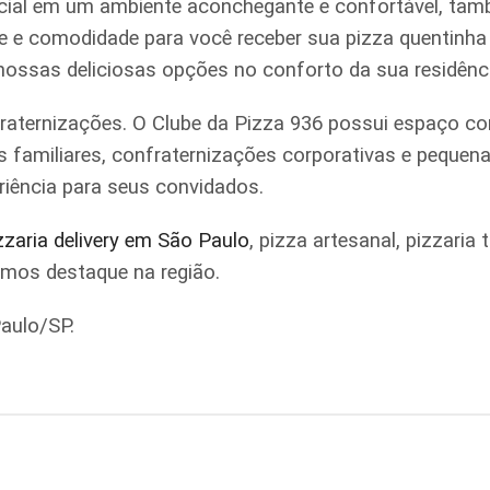
ial em um ambiente aconchegante e confortável, tamb
ade e comodidade para você receber sua pizza quentinh
 nossas deliciosas opções no conforto da sua residênc
raternizações. O Clube da Pizza 936 possui espaço co
iões familiares, confraternizações corporativas e pe
riência para seus convidados.
zzaria delivery em São Paulo
, pizza artesanal, pizzari
omos destaque na região.
aulo/SP.