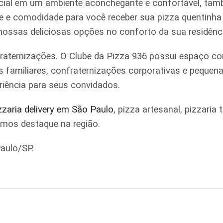
ial em um ambiente aconchegante e confortável, tamb
ade e comodidade para você receber sua pizza quentinh
 nossas deliciosas opções no conforto da sua residênc
raternizações. O Clube da Pizza 936 possui espaço co
iões familiares, confraternizações corporativas e pe
riência para seus convidados.
zzaria delivery em São Paulo
, pizza artesanal, pizzari
omos destaque na região.
aulo/SP.