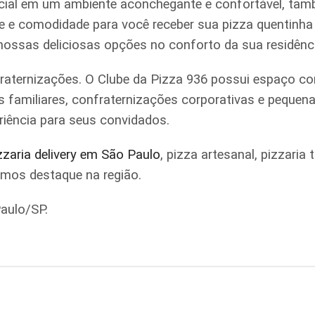
ial em um ambiente aconchegante e confortável, tamb
ade e comodidade para você receber sua pizza quentinh
 nossas deliciosas opções no conforto da sua residênc
raternizações. O Clube da Pizza 936 possui espaço co
iões familiares, confraternizações corporativas e pe
riência para seus convidados.
zzaria delivery em São Paulo
, pizza artesanal, pizzari
omos destaque na região.
aulo/SP.