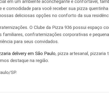
ial em um ambiente aconchegante e confortável, tamb
ade e comodidade para você receber sua pizza quentinh
 nossas deliciosas opções no conforto da sua residênc
raternizações. O Clube da Pizza 936 possui espaço co
iões familiares, confraternizações corporativas e pe
riência para seus convidados.
zzaria delivery em São Paulo
, pizza artesanal, pizzari
omos destaque na região.
aulo/SP.