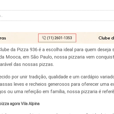
Search
input
ras
Clube d
(11) 2601-1353
 Clube da Pizza 936 é a escolha ideal para quem deseja
rro da Mooca, em São Paulo, nossa pizzaria vem conquis
parável das nossas pizzas.
ecido por unir tradição, qualidade e um cardápio var
assas leves e recheios generosos para oferecer uma ex
igos ou uma refeição em família, nossa pizzaria é ref
izza agora Vila Alpina