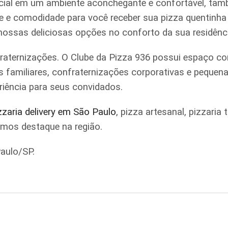
ial em um ambiente aconchegante e confortável, tamb
ade e comodidade para você receber sua pizza quentinh
 nossas deliciosas opções no conforto da sua residênc
raternizações. O Clube da Pizza 936 possui espaço co
iões familiares, confraternizações corporativas e pe
riência para seus convidados.
zzaria delivery em São Paulo
, pizza artesanal, pizzari
omos destaque na região.
aulo/SP.