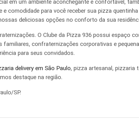
ial em um ambiente aconchegante e confortável, tamb
ade e comodidade para você receber sua pizza quentinh
 nossas deliciosas opções no conforto da sua residênc
raternizações. O Clube da Pizza 936 possui espaço co
iões familiares, confraternizações corporativas e pe
riência para seus convidados.
zzaria delivery em São Paulo
, pizza artesanal, pizzari
omos destaque na região.
aulo/SP.