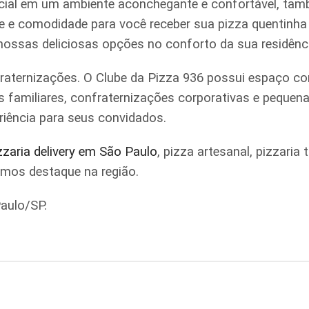
ial em um ambiente aconchegante e confortável, tamb
ade e comodidade para você receber sua pizza quentinh
 nossas deliciosas opções no conforto da sua residênc
raternizações. O Clube da Pizza 936 possui espaço co
iões familiares, confraternizações corporativas e pe
riência para seus convidados.
zzaria delivery em São Paulo
, pizza artesanal, pizzari
omos destaque na região.
aulo/SP.