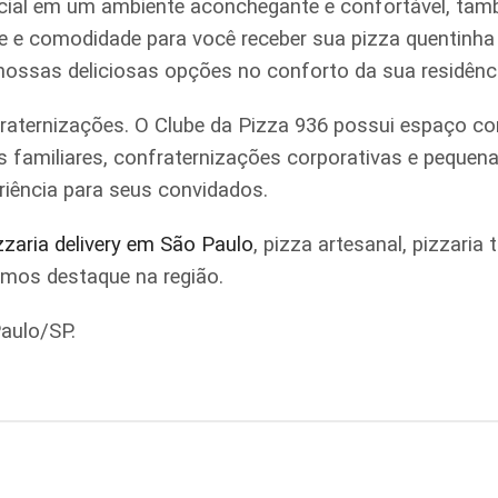
ial em um ambiente aconchegante e confortável, tamb
ade e comodidade para você receber sua pizza quentinh
 nossas deliciosas opções no conforto da sua residênc
raternizações. O Clube da Pizza 936 possui espaço co
iões familiares, confraternizações corporativas e pe
riência para seus convidados.
zzaria delivery em São Paulo
, pizza artesanal, pizzari
omos destaque na região.
aulo/SP.