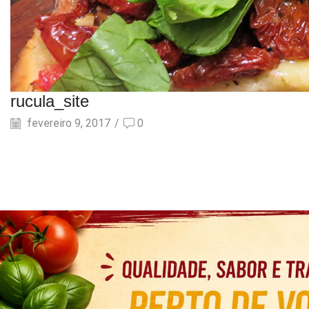
rucula_site
fevereiro 9, 2017
/
0