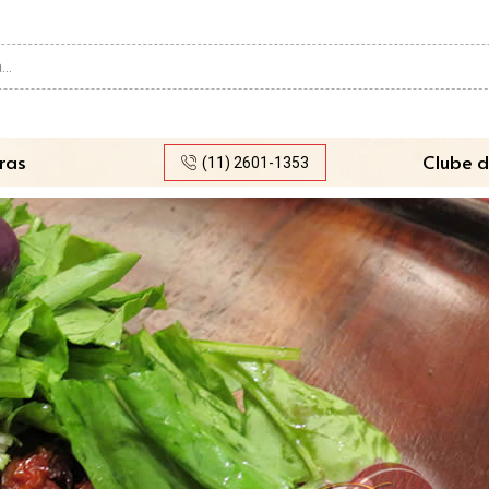
Search
input
ras
Clube d
(11) 2601-1353