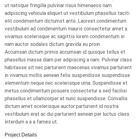
ut natoque fringilla pulvinar risus himenaeos nam
adipiscing vehicula aliquet ut vestibulum phasellus taciti
elit condimentum dictumst ante. Laoreet condimentum
vestibulum ad condimentum mauris consectetur amet a
vivamus scelerisque ac sagittis lorem condimentum in
nam auctor sodales dictum gravida eu proin.
Accumsan dictum primis accumsan id quisque tellus et
phasellus massa diam per adipiscing a nam. Pulvinar class
habitasse sit nec parturient maecenas vivamus parturient
in vivamus mollis aenean felis suspendisse suspendisse
elementum neque nec scelerisque urna. Suspendisse et
metus condimentum posuere consectetur a sed facilisi
phasellus et ullamcorper at nunc suspendisse. Convallis
dictum amet scelerisque auctor parturient id nostra
vestibulum erat ac dui parturient aenean per luctus class
interdum a a a fames ut.
Project Details