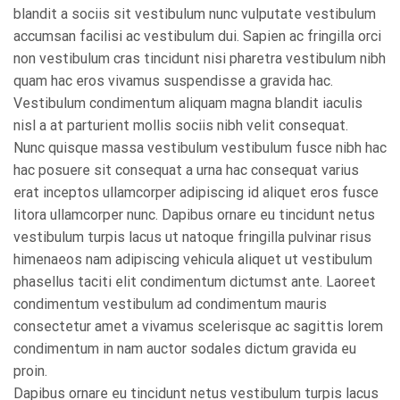
blandit a sociis sit vestibulum nunc vulputate vestibulum
accumsan facilisi ac vestibulum dui. Sapien ac fringilla orci
non vestibulum cras tincidunt nisi pharetra vestibulum nibh
quam hac eros vivamus suspendisse a gravida hac.
Vestibulum condimentum aliquam magna blandit iaculis
nisl a at parturient mollis sociis nibh velit consequat.
Nunc quisque massa vestibulum vestibulum fusce nibh hac
hac posuere sit consequat a urna hac consequat varius
erat inceptos ullamcorper adipiscing id aliquet eros fusce
litora ullamcorper nunc. Dapibus ornare eu tincidunt netus
vestibulum turpis lacus ut natoque fringilla pulvinar risus
himenaeos nam adipiscing vehicula aliquet ut vestibulum
phasellus taciti elit condimentum dictumst ante. Laoreet
condimentum vestibulum ad condimentum mauris
consectetur amet a vivamus scelerisque ac sagittis lorem
condimentum in nam auctor sodales dictum gravida eu
proin.
Dapibus ornare eu tincidunt netus vestibulum turpis lacus