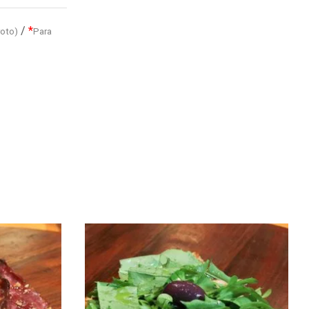
/
*
roto)
Para