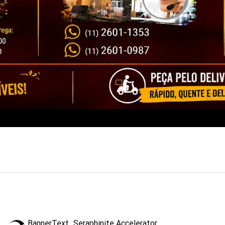
BannerText_Seraphinite Accelerator