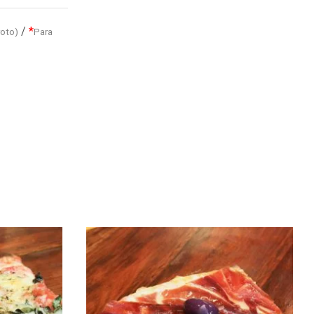
/
*
roto)
Para