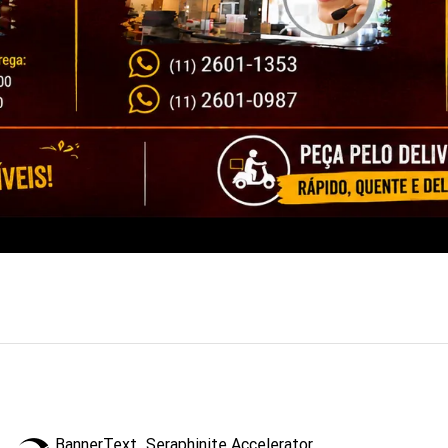
BannerText_Seraphinite Accelerator