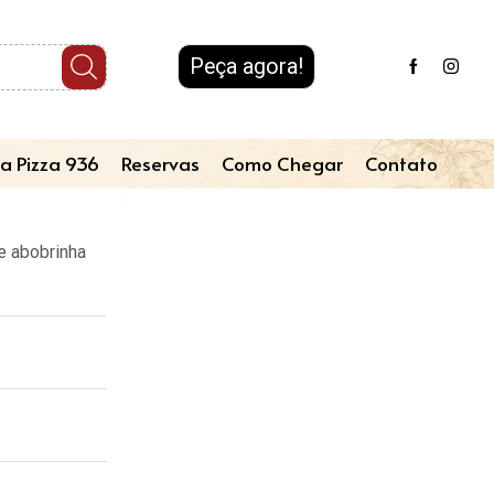
Peça agora!
a Pizza 936
Reservas
Como Chegar
Contato
e abobrinha