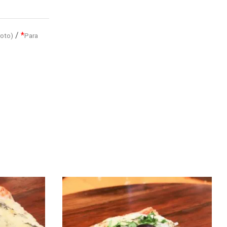
/
*
roto)
Para